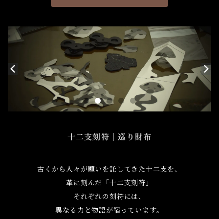
十二支刻符｜巡り財布
古くから人々が願いを託してきた十二支を、
革に刻んだ「十二支刻符」
それぞれの刻符には、
異なる力と物語が宿っています。