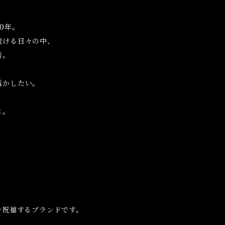
0年。
続ける日々の中、
音。
活かしたい。
じ。
。
、
を祝福するブランドです。