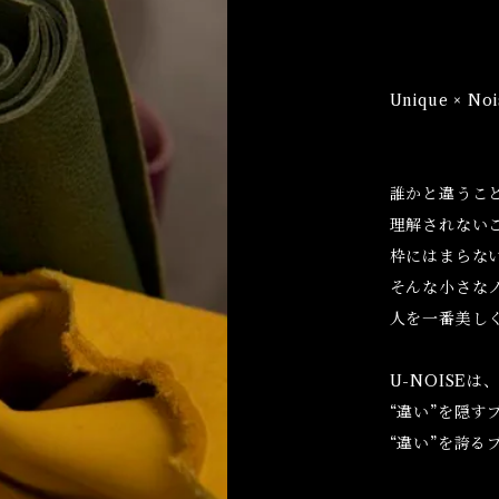
Unique × Noi
誰かと違うこ
理解されない
枠にはまらな
そんな小さな
人を一番美し
U-NOISEは
“違い”を隠す
“違い”を誇る