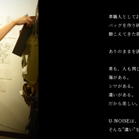
革職人として2
バッグを作り
聴こえてきた
ありのままを
革も、人も同
傷がある。
シワがある。
違いがある。
だから美しい
U-NOISEは
そんな”違い”